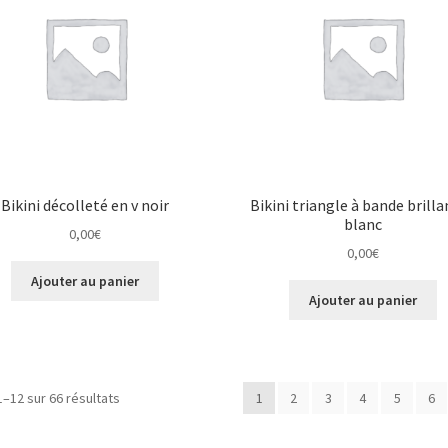
Bikini décolleté en v noir
Bikini triangle à bande brill
blanc
0,00
€
0,00
€
Ajouter au panier
Ajouter au panier
1–12 sur 66 résultats
1
2
3
4
5
6