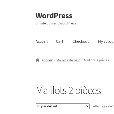
WordPress
Aller
Aller
à
au
Un site utilisant WordPress
la
contenu
navigation
Accueil
Cart
Checkout
My accou
Accueil
Cart
Checkout
My account
Page d’exe
Accueil
Maillots de bain
Maillots 2 pièces
Maillots 2 pièces
Affichage de 