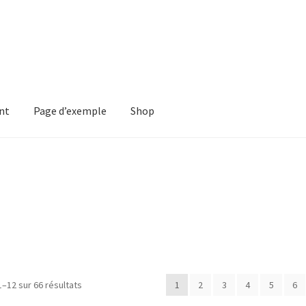
nt
Page d’exemple
Shop
mple
Shop
1–12 sur 66 résultats
1
2
3
4
5
6