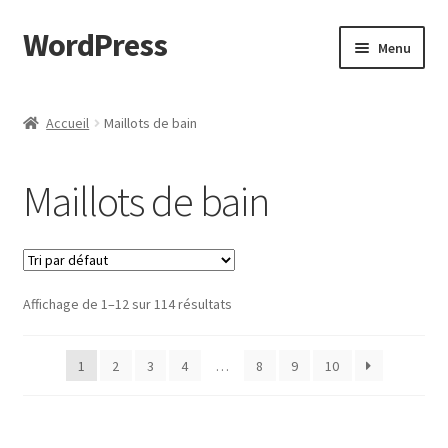
WordPress
Aller
Aller
Menu
à
au
la
contenu
Accueil
navigation
Accueil
Maillots de bain
Cart
Maillots de bain
Checkout
My account
Affichage de 1–12 sur 114 résultats
Page d’exemple
Shop
1
2
3
4
…
8
9
10