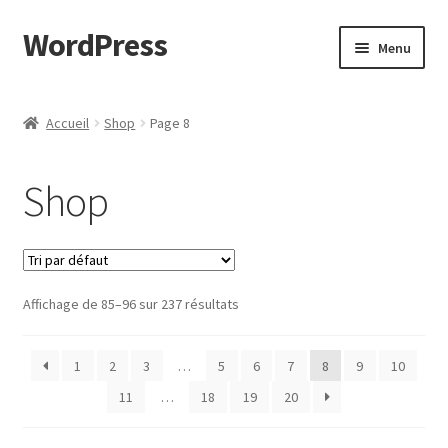
WordPress
Aller
Aller
Menu
à
au
la
contenu
Accueil
navigation
Accueil
Shop
Page 8
Cart
Shop
Checkout
My account
Affichage de 85–96 sur 237 résultats
Page d’exemple
Shop
1
2
3
…
5
6
7
8
9
10
11
…
18
19
20