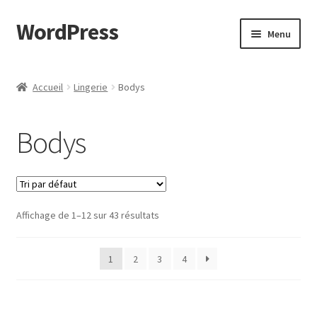
WordPress
Aller
Aller
Menu
à
au
la
contenu
Accueil
navigation
Accueil
Lingerie
Bodys
Cart
Bodys
Checkout
My account
Affichage de 1–12 sur 43 résultats
Page d’exemple
Shop
1
2
3
4